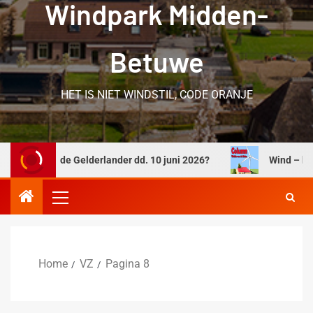
Windpark Midden-
Betuwe
HET IS NIET WINDSTIL, CODE ORANJE
werk in de Gelderlander dd. 10 juni 2026?
Wind – keuzest
Home
VZ
Pagina 8