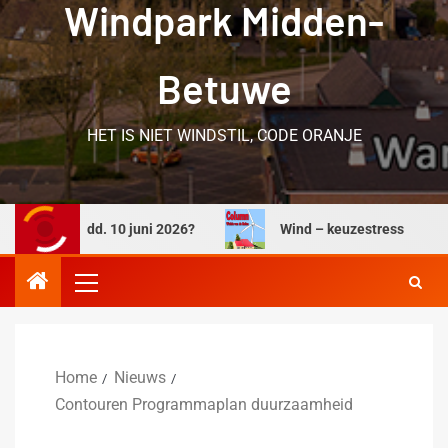
Windpark Midden-
Betuwe
HET IS NIET WINDSTIL, CODE ORANJE
nder dd. 10 juni 2026?
Wind – keuzestress
W
Home
Nieuws
Contouren Programmaplan duurzaamheid