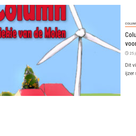
COLUM
Col
voor
25 
Dit v
ijzer