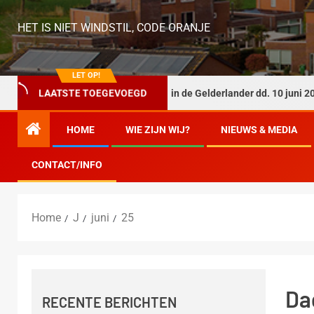
HET IS NIET WINDSTIL, CODE ORANJE
LET OP!
LAATSTE TOEGEVOEGD
Journalistieke broddelwerk in de Gelderlander dd. 10 juni 2026?
HOME
WIE ZIJN WIJ?
NIEUWS & MEDIA
CONTACT/INFO
Home
J
juni
25
Da
RECENTE BERICHTEN