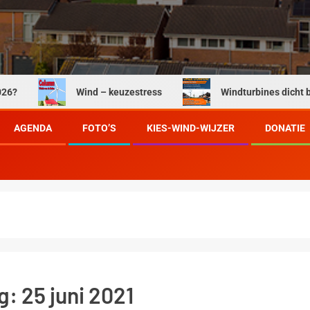
Wind – keuzestress
Windturbines dicht bij onze 
AGENDA
FOTO’S
KIES-WIND-WIJZER
DONATIE
g:
25 juni 2021