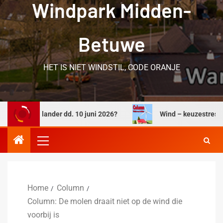
Windpark Midden-
Betuwe
HET IS NIET WINDSTIL, CODE ORANJE
derlander dd. 10 juni 2026?
Wind – keuzestress
Home
Column
Column: De molen draait niet op de wind die
voorbij is