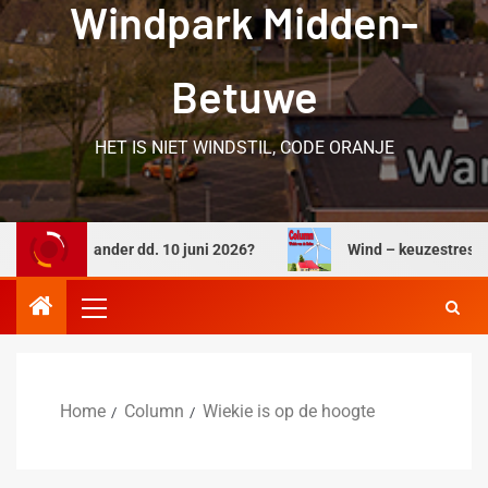
Windpark Midden-
Betuwe
HET IS NIET WINDSTIL, CODE ORANJE
lderlander dd. 10 juni 2026?
Wind – keuzestress
Home
Column
Wiekie is op de hoogte