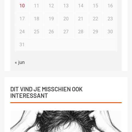
10
11
12
13
14
15
16
17
18
19
20
21
22
23
24
25
26
27
28
29
30
31
« jun
DIT VIND JE MISSCHIEN OOK
INTERESSANT