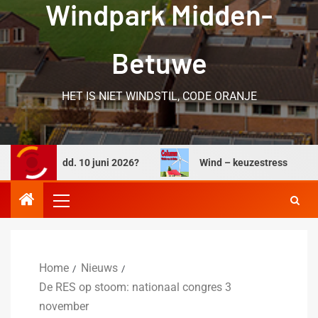
Windpark Midden-
Betuwe
HET IS NIET WINDSTIL, CODE ORANJE
ander dd. 10 juni 2026?
Wind – keuzestress
W
Home
Nieuws
De RES op stoom: nationaal congres 3
november