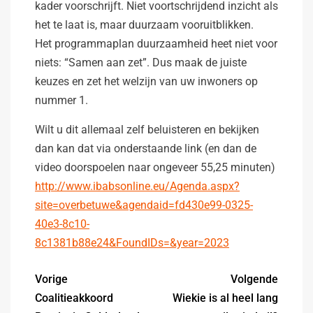
kader voorschrijft. Niet voortschrijdend inzicht als
het te laat is, maar duurzaam vooruitblikken.
Het programmaplan duurzaamheid heet niet voor
niets: “Samen aan zet”. Dus maak de juiste
keuzes en zet het welzijn van uw inwoners op
nummer 1.
Wilt u dit allemaal zelf beluisteren en bekijken
dan kan dat via onderstaande link (en dan de
video doorspoelen naar ongeveer 55,25 minuten)
http://www.ibabsonline.eu/Agenda.aspx?
site=overbetuwe&agendaid=fd430e99-0325-
40e3-8c10-
8c1381b88e24&FoundIDs=&year=2023
Vorige
Volgende
Coalitieakkoord
Wiekie is al heel lang